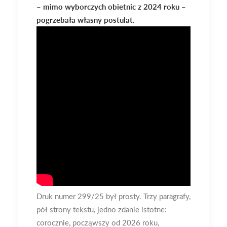
– mimo wyborczych obietnic z 2024 roku –
pogrzebała własny postulat.
Druk numer 299/25 był prosty. Trzy paragrafy,
pół strony tekstu, jedno zdanie istotne:
corocznie, począwszy od 2026 roku,