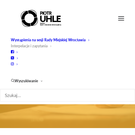
Wystąpienia na sesji Rady Miejskiej Wrocławia
Interpelacje i zapytania
I
n
t
e
r
p
e
l
a
c
j
e
i
Wyszukiwanie
z
a
p
y
t
a
n
i
a