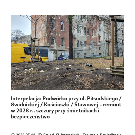
Interpelacja: Podwórko przy ul. Piłsudskiego /
Świdnickiej / Kościuszki / Stawowej – remont
w 2028 r., szczury przy śmietnikach i
bezpieczeństwo
2026-05-11
Śmieci
,
Interpelacje I Zapytania
,
Rewitalizacja
,