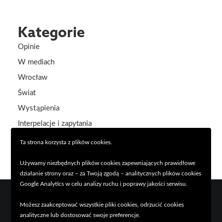
Kategorie
Opinie
W mediach
Wrocław
Świat
Wystąpienia
Interpelacje i zapytania
Aktualności
Ta strona korzysta z plików cookies.
Używamy niezbędnych plików cookies zapewniających prawidłowe
działanie strony oraz – za Twoją zgodą – analitycznych plików cookies
Google Analytics w celu analizy ruchu i poprawy jakości serwisu.
Możesz zaakceptować wszystkie pliki cookies, odrzucić cookies
analityczne lub dostosować swoje preferencje.
© 2026 Piotr Uhle. Wszystkie prawa zastrzeżone