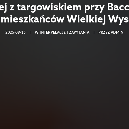
lej z targowiskiem przy Bacc
 mieszkańców Wielkiej Wy
2025-09-15
|
W
INTERPELACJE I ZAPYTANIA
|
PRZEZ
ADMIN