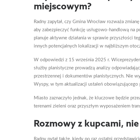
miejscowym?
Radny zapytał, czy Gmina Wrocław rozważa zmianę
aby zabezpieczyć funkcję usługowo-handlową na pot
planuje aktywne działania w sprawie przyszłości te
innych potencjalnych lokalizacji w najbliższym oto
W odpowiedzi z 15 września 2025 r. Wiceprezyde
służby planistyczne prowadzą analizy odpowiadające
przestrzennej i dokumentów planistycznych. Nie wy
Wyspy, w tym aktualizacji ustaleń obowiązującego 
Miasto zaznaczyło jednak, że kluczowe będzie prze
terenami zieleni oraz przyszłym wyposażeniem tran
Rozmowy z kupcami, nie 
Radny pytał także, kiedy po raz ostatni przedstawi