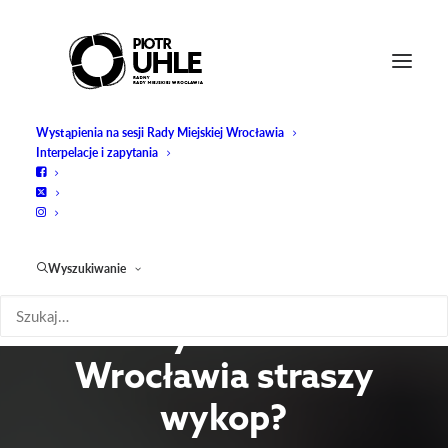
Wystąpienia na sesji Rady Miejskiej Wrocławia
Interpelacje i zapytania
Zapytanie: Działka
przy ul. Zamkowej.
Wyszukiwanie
Dlaczego od ponad
dekady w centrum
Wrocławia straszy
wykop?