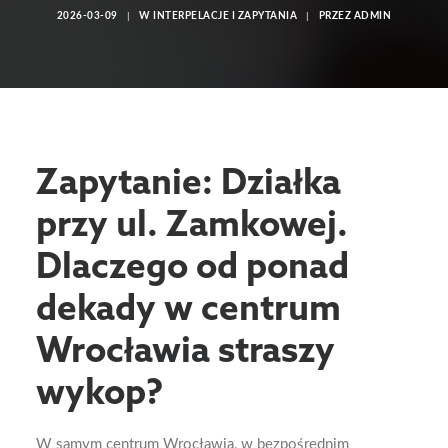
2026-03-09
|
W
INTERPELACJE I ZAPYTANIA
|
PRZEZ
ADMIN
Zapytanie: Działka
przy ul. Zamkowej.
Dlaczego od ponad
dekady w centrum
Wrocławia straszy
wykop?
W samym centrum Wrocławia, w bezpośrednim