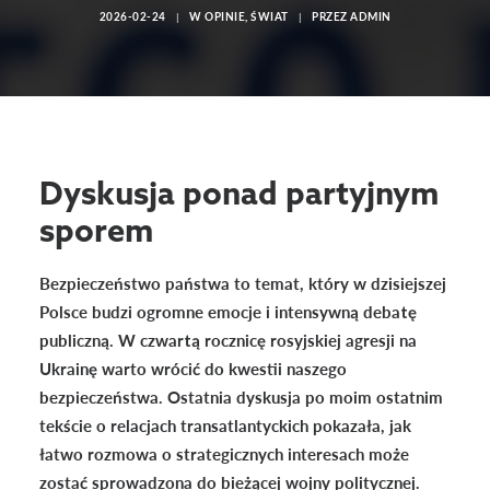
2026-02-24
|
W
OPINIE
,
ŚWIAT
|
PRZEZ
ADMIN
Dyskusja ponad partyjnym
sporem
Bezpieczeństwo państwa to temat, który w dzisiejszej
Polsce budzi ogromne emocje i intensywną debatę
publiczną. W czwartą rocznicę rosyjskiej agresji na
Ukrainę warto wrócić do kwestii naszego
bezpieczeństwa. Ostatnia dyskusja
po moim ostatnim
tekście o relacjach transatlantyckich
pokazała, jak
łatwo rozmowa o strategicznych interesach może
zostać sprowadzona do bieżącej wojny politycznej.