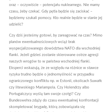
oraz – oczywiście – potencjału nuklearnego. Nie mamy
czasu, żeby czekać. Gdy pętla będzie się zaciskać –
będziemy szukali pomocy. Kto realnie będzie w stanie jej
udzielić?
Czy dziś jesteśmy gotowi, by zareagować na czas? Mimo
planów ewentualnościowych wciąż brak
wyspecjalizowanego dowództwa NATO dla wschodniej
flanki. Jeżeli gdzieś zostanie skierowane ostrze agresji
naszych wrogów to w państwa wschodniej flanki.
Eksperci wskazują, że ze względu na różnice w stawce
ryzyka trudno będzie o jednomyślność w przypadku
ograniczonego konfliktu np. w Estonii, okolicach Suwałk
czy litewskiego Mariampola. Czy Holendrzy albo
Portugalczycy wyślą tam swoje czołgi? Czy
Bundeswehra zdąży do czasu ewentualnej konfrontacji
skompletować brygadę, którą zobowiązała się