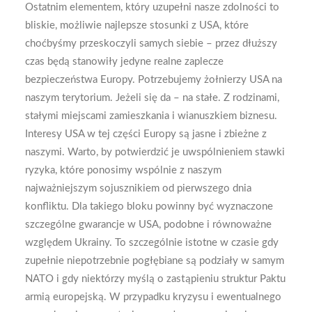
Ostatnim elementem, który uzupełni nasze zdolności to
bliskie, możliwie najlepsze stosunki z USA, które
choćbyśmy przeskoczyli samych siebie – przez dłuższy
czas będą stanowiły jedyne realne zaplecze
bezpieczeństwa Europy. Potrzebujemy żołnierzy USA na
naszym terytorium. Jeżeli się da – na stałe. Z rodzinami,
stałymi miejscami zamieszkania i wianuszkiem biznesu.
Interesy USA w tej części Europy są jasne i zbieżne z
naszymi. Warto, by potwierdzić je uwspólnieniem stawki
ryzyka, które ponosimy wspólnie z naszym
najważniejszym sojusznikiem od pierwszego dnia
konfliktu. Dla takiego bloku powinny być wyznaczone
szczególne gwarancje w USA, podobne i równoważne
względem Ukrainy. To szczególnie istotne w czasie gdy
zupełnie niepotrzebnie pogłębiane są podziały w samym
NATO i gdy niektórzy myślą o zastąpieniu struktur Paktu
armią europejską. W przypadku kryzysu i ewentualnego