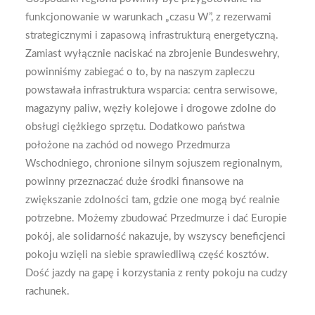
funkcjonowanie w warunkach „czasu W”, z rezerwami
strategicznymi i zapasową infrastrukturą energetyczną.
Zamiast wyłącznie naciskać na zbrojenie Bundeswehry,
powinniśmy zabiegać o to, by na naszym zapleczu
powstawała infrastruktura wsparcia: centra serwisowe,
magazyny paliw, węzły kolejowe i drogowe zdolne do
obsługi ciężkiego sprzętu. Dodatkowo państwa
położone na zachód od nowego Przedmurza
Wschodniego, chronione silnym sojuszem regionalnym,
powinny przeznaczać duże środki finansowe na
zwiększanie zdolności tam, gdzie one mogą być realnie
potrzebne. Możemy zbudować Przedmurze i dać Europie
pokój, ale solidarność nakazuje, by wszyscy beneficjenci
pokoju wzięli na siebie sprawiedliwą część kosztów.
Dość jazdy na gapę i korzystania z renty pokoju na cudzy
rachunek.