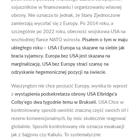
sojuszników w finansowaniu i organizowaniu własnej
obrony. Nie oznacza to jednak, że Stany Zjednoczone
zamierzają wycofać się z Europy. Po 2014 roku, a
szczególnie po 2022 roku, obecność wojskowa USA na
wschodniej flance NATO wzrosła.
Pisałem o tym w maju
ubiegłego roku – USA i Europa są skazane na siebie jak
bracia syjamscy. Europa bez USA jest skazana na
marginalizację, USA bez Europy straci szansę na
odzyskanie hegemonicznej pozycji na świecie.
Waszyngton nie chce porzucić Europy, wynika to wprost
z
wystąpienia podsekretarza obrony USA Elbridge’a
Colby’ego dwa tygodnie temu w Brukseli.
USA Chce w
kontrolowany sposób uwolnić znaczną część swoich sił i
rezerw konwencjonalnych, by móc skutecznie reagować
globalnie. Sposób kontrolowany nie oznacza ewakuacji
jak z Sajgonu czy Kabulu. To systematyczne