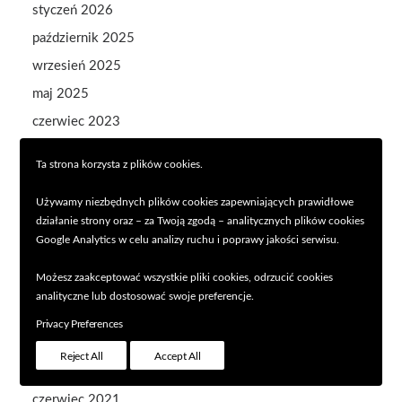
styczeń 2026
październik 2025
wrzesień 2025
maj 2025
czerwiec 2023
maj 2023
Ta strona korzysta z plików cookies.
kwiecień 2023
Używamy niezbędnych plików cookies zapewniających prawidłowe
luty 2023
działanie strony oraz – za Twoją zgodą – analitycznych plików cookies
styczeń 2023
Google Analytics w celu analizy ruchu i poprawy jakości serwisu.
sierpień 2022
Możesz zaakceptować wszystkie pliki cookies, odrzucić cookies
lipiec 2022
analityczne lub dostosować swoje preferencje.
kwiecień 2022
Privacy Preferences
listopad 2021
Reject All
Accept All
wrzesień 2021
czerwiec 2021