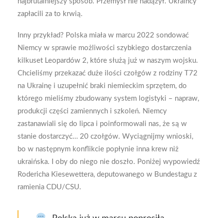
najbrutalniejszy sposób. Przemysł nie nadążył. Ukraińcy
zapłacili za to krwią.
Inny przykład? Polska miała w marcu 2022 sondować
Niemcy w sprawie możliwości szybkiego dostarczenia
kilkuset Leopardów 2, które służą już w naszym wojsku.
Chcieliśmy przekazać duże ilości czołgów z rodziny T72
na Ukrainę i uzupełnić braki niemieckim sprzętem, do
którego mieliśmy zbudowany system logistyki – napraw,
produkcji części zamiennych i szkoleń. Niemcy
zastanawiali się do lipca i poinformowali nas, że są w
stanie dostarczyć… 20 czołgów. Wyciągnijmy wnioski,
bo w następnym konflikcie popłynie inna krew niż
ukraińska. I oby do niego nie doszło. Poniżej wypowiedź
Rodericha Kiesewettera, deputowanego w Bundestagu z
ramienia CDU/CSU.
„Polska już w marcu poprosiła