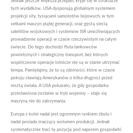
Jednak jeszcze większa przepaść kryje się w strukturze
tych wydatków. USA dysponują globalnym systemem
projekcji siły, tysiącami samolotów bojowych, w tym
setkami maszyn piątej generacji, oraz gęstą siecią
satelitów wojskowych i systemów ISR umożliwiających
prowadzenie operacji w czasie rzeczywistym na całym
świecie. Do tego dochodzi flota tankowców
powietrznych i strategiczny transport, bez których
współczesne operacje lotnicze nie są w stanie utrzymać
tempa. Pamiętajmy, że to są zdolności, które w czasie
pokoju stawiają Amerykanów o kilka długości przed
resztą świata. A USA pokazało, że gdy gospodarka
przestawiona zostanie w tryb wojenny – staje się
maszyną nie do zatrzymania.
Europa z kolei nadal jest ogromnym rynkiem zbytu i
nadal posiada znaczący wolumen produkcji. Jednak
systematycznie traci tę pozycję pod naporem gospodarki