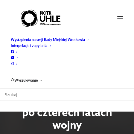
Wystąpienia na sesji Rady Miejskiej Wrocławia
Interpelacje i zapytania
Czy Europa
kiedykolwiek uzyska
Wyszukiwanie
militarną
niezależność? Analiza
po czterech latach
wojny