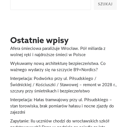
SZUKAJ
Ostatnie wpisy
Afera śmieciowa paraliżuje Wrocław. Pół miliarda z
wolnej ręki i najdroższe śmieci w Polsce
Wykuwamy nową architekturę bezpieczeństwa. Co
ważnego wydarzy się na szczycie B9+Nordics?
Interpelacja: Podwórko przy ul. Piłsudskiego /
Świdnickiej / Kościuszki / Stawowej – remont w 2028 r.,
szczury przy śmietnikach i bezpieczeństwo
Interpelacja: Hałas tramwajowy przy ul. Piłsudskiego –
stan torowiska, brak pomiarów hałasu i nocne zjazdy do
zajezdni
Zapytanie: Ilu uczniów chodzi do wrocławskich szkół
podstawowych? Dane w podziale na osiedla za lata