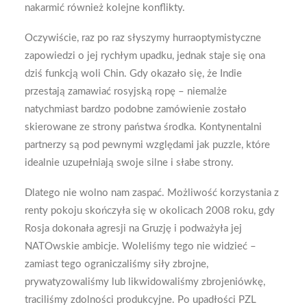
nakarmić również kolejne konflikty.
Oczywiście, raz po raz słyszymy hurraoptymistyczne
zapowiedzi o jej rychłym upadku, jednak staje się ona
dziś funkcją woli Chin. Gdy okazało się, że Indie
przestają zamawiać rosyjską ropę – niemalże
natychmiast bardzo podobne zamówienie zostało
skierowane ze strony państwa środka. Kontynentalni
partnerzy są pod pewnymi względami jak puzzle, które
idealnie uzupełniają swoje silne i słabe strony.
Dlatego nie wolno nam zaspać. Możliwość korzystania z
renty pokoju skończyła się w okolicach 2008 roku, gdy
Rosja dokonała agresji na Gruzję i podważyła jej
NATOwskie ambicje. Woleliśmy tego nie widzieć –
zamiast tego ograniczaliśmy siły zbrojne,
prywatyzowaliśmy lub likwidowaliśmy zbrojeniówkę,
traciliśmy zdolności produkcyjne. Po upadłości PZL