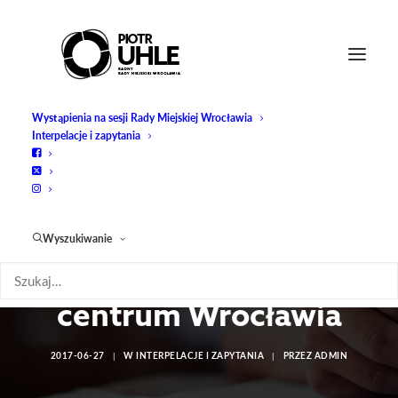
Wystąpienia na sesji Rady Miejskiej Wrocławia
Interpelacje i zapytania
Zapytanie: Sprzedaż
Wyszukiwanie
biletów MPK w
centrum Wrocławia
2017-06-27
|
W
INTERPELACJE I ZAPYTANIA
|
PRZEZ
ADMIN