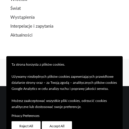
Świat
Wystąpienia
Interpelacje i zapytania
Aktualności
Ta strona korzysta z plików cookies.
Używamy niezbędnych plików cookies zapewniających prawidłowe
działanie strony oraz – za Twoją zgodą – analitycznych plików cookies
Google Analytics w celu analizy ruchu i poprawy jakości serwisu.
Możesz zaakceptować wszystkie pliki cookies, odrzucić cookies
analityczne lub dostosować swoje preferencje.
© 2026 Piotr Uhle. Wszystkie prawa zastrzeżone
Privacy Preferences
Reject All
Accept All