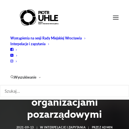
Wystąpienia na sesji Rady Miejskiej Wrocławia
Interpelacje i zapytania
Zapytanie:
Współpraca Gminy
Wyszukiwanie
Wrocław z wybranymi
organizacjami
pozarządowymi
2021-09-13
|
W
INTERPELACJE I ZAPYTANIA
|
PRZEZ
ADMIN